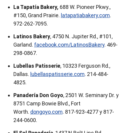
La Tapatía Bakery,
688 W. Pioneer Pkwy.,
#150, Grand Prairie.
latapatiabakery.com
.
972-262-7095.
Latinos Bakery
, 4750 N. Jupiter Rd., #101,
Garland.
facebook.com/LatinosBakery
. 469-
298-0867.
Lubellas Patisserie
, 10323 Ferguson Rd.,
Dallas.
lubellaspatisserie.com
. 214-484-
4825.
Panadería Don Goyo
, 2501 W. Seminary Dr. y
8751 Camp Bowie Blvd., Fort
Worth.
dongoyo.com
. 817-923-4277 y 817-
244-0600.
El Sol Panadería
, 1437 N Belt Line Rd.,