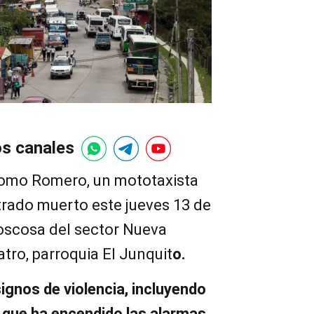
os canales
domo Romero, un mototaxista
trado muerto este jueves 13 de
oscosa del sector Nueva
tro, parroquia El Junquit
o.
ignos de violencia, incluyendo
o que ha encendido las alarmas