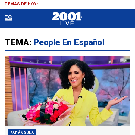
TEMAS DE HOY:
TEMA:
People En Español
FARÁNDULA