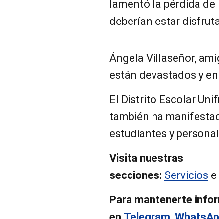
lamentó la pérdida de
deberían estar disfrut
Ángela Villaseñor, ami
están devastados y en
El Distrito Escolar Uni
también ha manifestad
estudiantes y personal
Visita nuestras
secciones:
Servicios
e
Para mantenerte info
en
Telegram
,
WhatsAp