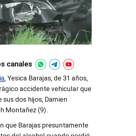
os canales
ia
, Yesica Barajas, de 31 años,
trágico accidente vehicular que
e sus dos hijos, Damien
ah Montañez (9).
an que Barajas presuntamente
ctos del alcohol cuando perdió