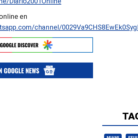
.me/Diario2001Online
online en
hatsapp.com/channel/0029Va9CHS8EwEk0Syg
TA
MIAMI
EEU