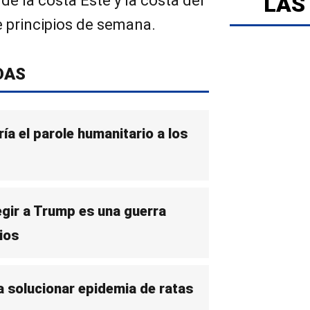
LAS
de la costa Este y la costa del
 principios de semana.
DAS
a el parole humanitario a los
egir a Trump es una guerra
ios
a solucionar epidemia de ratas