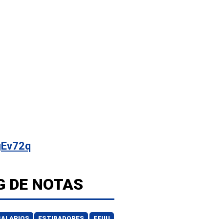
gEv72q
G DE NOTAS
SALARIOS
ESTIBADORES
EEUU