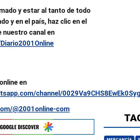
mado y estar al tanto de todo
o y en el país, haz clic en el
e nuestro canal en
/Diario2001Online
online en
hatsapp.com/channel/0029Va9CHS8EwEk0Sy
.com/@2001online-com
TA
MERCANCÍA