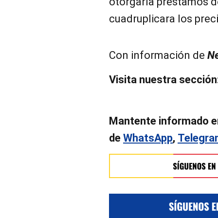
otorgaría préstamos d
cuadruplicara los prec
Con información de
N
Visita nuestra secció
Mantente informado e
de
WhatsApp
,
Telegr