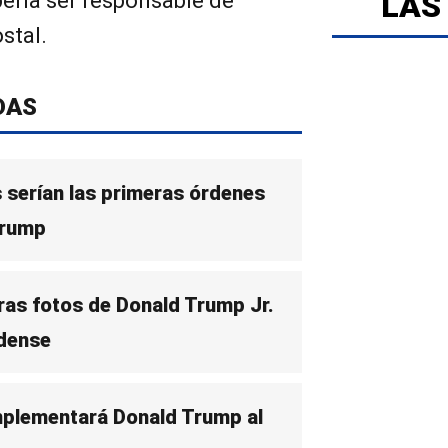
LAS
ería ser responsable de
ostal.
DAS
 serían las primeras órdenes
Trump
as fotos de Donald Trump Jr.
dense
mplementará Donald Trump al