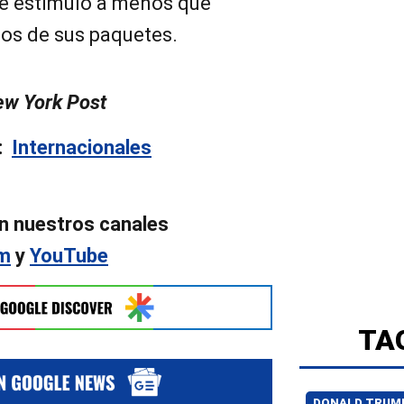
e estímulo a menos que
ios de sus paquetes.
ew York Post
n:
Internacionales
n nuestros canales
am
y
YouTube
TA
DONALD TRUM