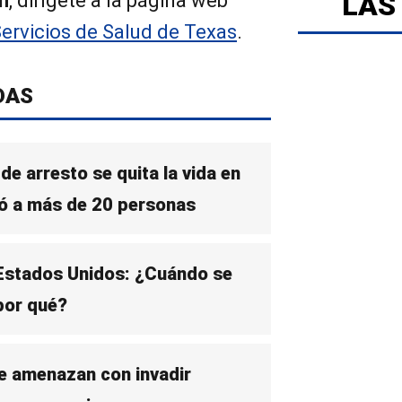
LAS
n
, dirígete a la página web
ervicios de Salud de Texas
.
DAS
e arresto se quita la vida en
ó a más de 20 personas
Estados Unidos: ¿Cuándo se
 por qué?
e amenazan con invadir