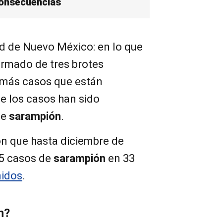
consecuencias
 de Nuevo México: en lo que
ormado de tres brotes
 más casos que están
de los casos han sido
de
sarampión
.
n que hasta diciembre de
85 casos de
sarampión
en 33
nidos
.
n?