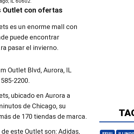
cago; IL 60602.
 Outlet con ofertas
ets es un enorme mall con
nde puede encontrar
a pasar el invierno.
m Outlet Blvd, Aurora, IL
 585-2200.
ts, ubicado en Aurora a
inutos de Chicago, su
TA
 más de 170 tiendas de marca.
 de este Outlet son: Adidas,
EEUU
ILLINOI