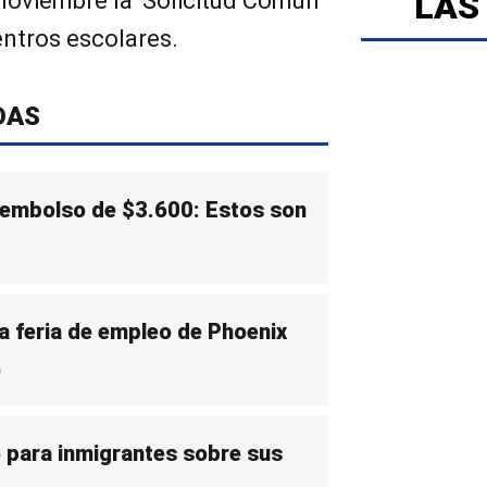
LAS
noviembre la ‘Solicitud Común
entros escolares.
DAS
eembolso de $3.600: Estos son
la feria de empleo de Phoenix
)
to para inmigrantes sobre sus