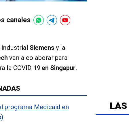
os canales
 industrial
Siemens
y la
ech
van a colaborar para
ra la COVID-19
en Singapur
.
NADAS
LAS
 el programa Medicaid en
s)