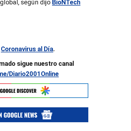
global, según dijo
BioNTech
n
Coronavirus al Día
.
mado sigue nuestro canal
.me/Diario2001Online