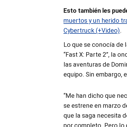
Esto también les puede
muertos y un herido tr
Cybertruck (+Video)
.
Lo que se conocía de l
“Fast X: Parte 2”, la on
las aventuras de Domin
equipo. Sin embargo, e
“Me han dicho que nece
se estrene en marzo 
que la saga necesita d
por completo. Pero lo 