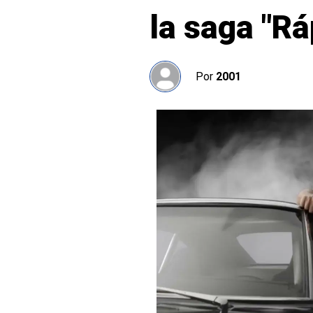
la saga "Rá
Por
2001