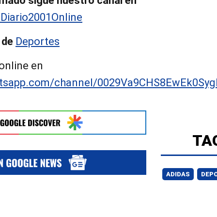
mado sigue nuestro canal en
/Diario2001Online
 de
Deportes
online en
hatsapp.com/channel/0029Va9CHS8EwEk0Syg
TA
ADIDAS
DEP