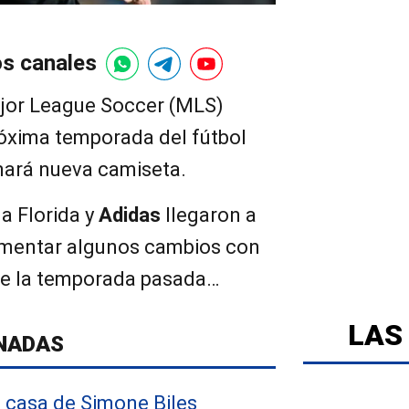
os canales
jor League Soccer (MLS)
róxima temporada del fútbol
nará nueva camiseta.
la Florida y
Adidas
llegaron a
ementar algunos cambios con
 de la temporada pasada…
LAS
NADAS
a casa de Simone Biles