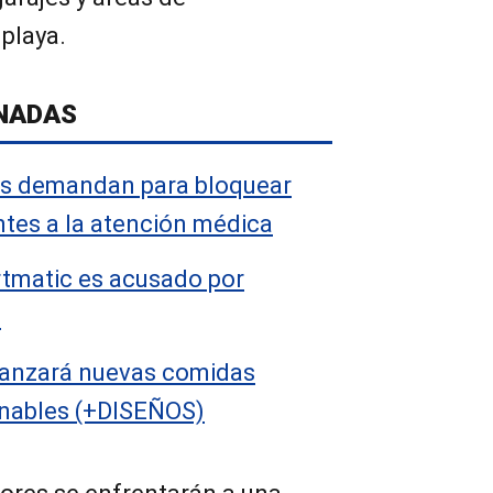
playa.
NADAS
s demandan para bloquear
ntes a la atención médica
tmatic es acusado por
U
lanzará nuevas comidas
onables (+DISEÑOS)