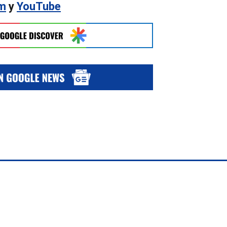
am
y
YouTube