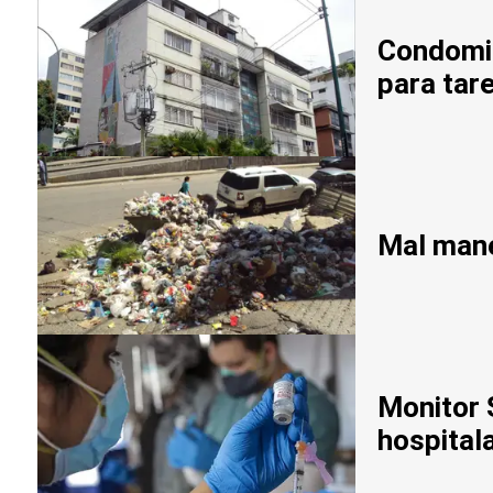
Condomin
para tar
Mal mane
Monitor 
hospital