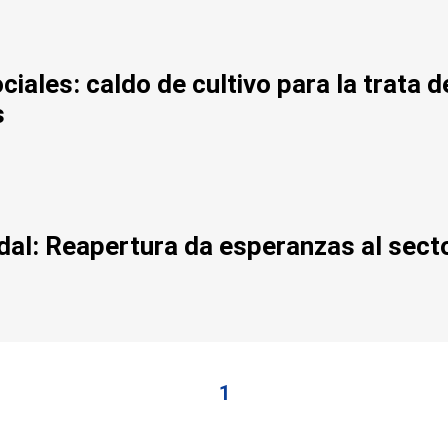
iales: caldo de cultivo para la trata d
s
idal: Reapertura da esperanzas al sect
1