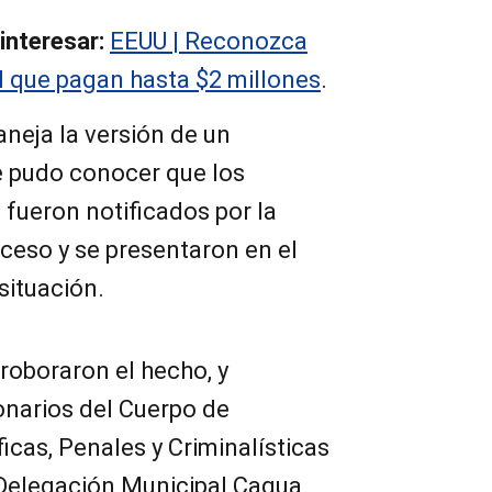
interesar:
EEUU | Reconozca
el que pagan hasta $2 millones
.
neja la versión de un
e pudo conocer que los
 fueron notificados por la
ceso y se presentaron en el
 situación.
rroboraron el hecho, y
onarios del Cuerpo de
icas, Penales y Criminalísticas
a Delegación Municipal Cagua,