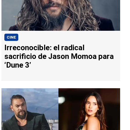
CINE
Irreconocible: el radical
sacrificio de Jason Momoa para
‘Dune 3’