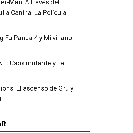
ider-Man: A través del
ulla Canina: La Película
ng Fu Panda 4 y Mi villano
MNT: Caos mutante y La
nions: El ascenso de Gru y
ú
AR