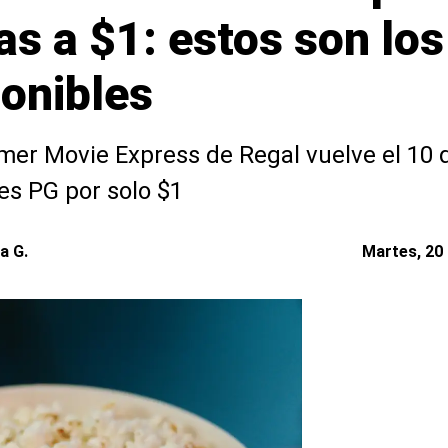
as a $1: estos son los
ponibles
er Movie Express de Regal vuelve el 10 d
res PG por solo $1
a G.
Martes, 20 