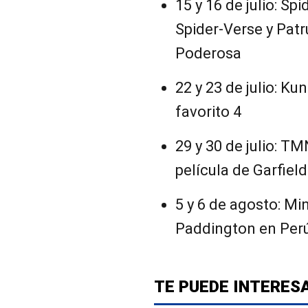
15 y 16 de julio: Sp
Spider-Verse y Patr
Poderosa
22 y 23 de julio: Ku
favorito 4
29 y 30 de julio: T
película de Garfield
5 y 6 de agosto: Mi
Paddington en Per
TE PUEDE INTERES