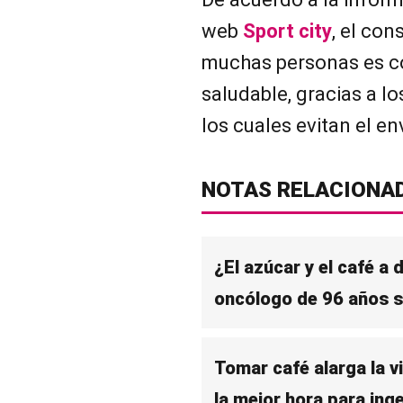
web
Sport city
, el con
muchas personas es c
saludable, gracias a l
los cuales evitan el en
NOTAS RELACIONA
¿El azúcar y el café a
oncólogo de 96 años s
Tomar café alarga la v
la mejor hora para inge