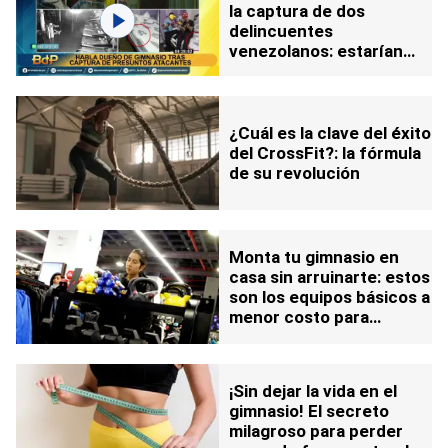
la captura de dos
delincuentes
venezolanos: estarían
detrás del ataque armado
contra un gimnasio
¿Cuál es la clave del éxito
del CrossFit?: la fórmula
de su revolución
Monta tu gimnasio en
casa sin arruinarte: estos
son los equipos básicos a
menor costo para
entrenar
¡Sin dejar la vida en el
gimnasio! El secreto
milagroso para perder