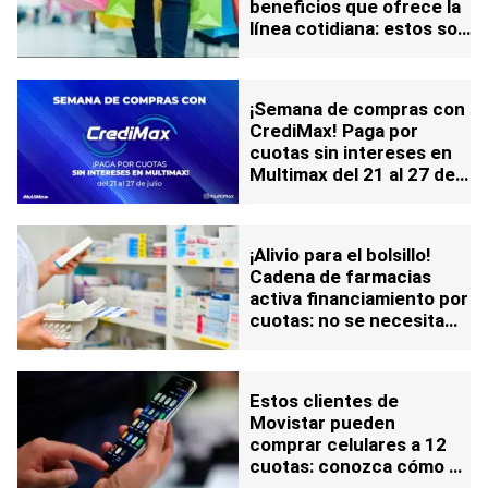
beneficios que ofrece la
línea cotidiana: estos son
algunos negocios
disponibles para usarla
¡Semana de compras con
CrediMax! Paga por
cuotas sin intereses en
Multimax del 21 al 27 de
julio
¡Alivio para el bolsillo!
Cadena de farmacias
activa financiamiento por
cuotas: no se necesita
tarjeta de crédito
Estos clientes de
Movistar pueden
comprar celulares a 12
cuotas: conozca cómo y
dónde