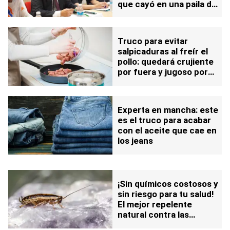
que cayó en una paila de
aceite en Nueva Jersey
Truco para evitar
salpicaduras al freír el
pollo: quedará crujiente
por fuera y jugoso por
dentro
Experta en mancha: este
es el truco para acabar
con el aceite que cae en
los jeans
¡Sin químicos costosos y
sin riesgo para tu salud!
El mejor repelente
natural contra las
cucarachas: ahorra