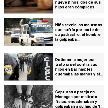
nueve niños: dos de sus
hijos eran cómplices
Niña revela los maltratos
que sufría por parte de
su padrastro: el hombre
la golpeaba
constantemente tras
ingerir alcohol
Detienen a mujer por
trato cruel contra sus
hijos en Barinas: les
quemaba las manos y el
rostro con una cucharilla
caliente
Capturan a pareja en
Monagas por maltrato
físico: encadenaban y
golpeaban a su hijo de 13