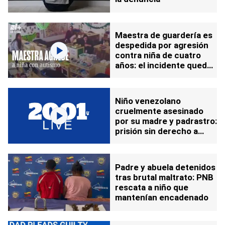
Maestra de guardería es
despedida por agresión
contra niña de cuatro
años: el incidente quedó
registrado en video
Niño venezolano
cruelmente asesinado
por su madre y padrastro:
prisión sin derecho a
fianza para los
responsables
Padre y abuela detenidos
tras brutal maltrato: PNB
rescata a niño que
mantenían encadenado