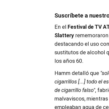
Suscríbete a nuestr
En el
Festival de TV A
Slattery
rememoraron l
destacando el uso cons
sustitutos de alcohol 
los años 60.
Hamm detalló que
"sol
cigarrillos [...] todo el
de cigarrillo falso"
, fab
malvaviscos, mientras
empleaban agua de ce