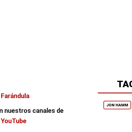
TA
n
Farándula
JON HAMM
n nuestros canales de
y
YouTube