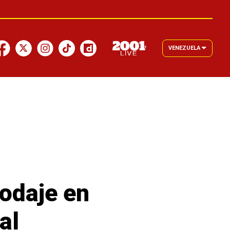
VENEZUELA
odaje en
al