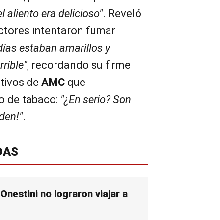
el aliento era delicioso"
. Reveló
ctores intentaron fumar
 días estaban amarillos y
rrible"
, recordando su firme
utivos de
AMC
que
o de tabaco:
"¿En serio? Son
den!"
.
DAS
Onestini no lograron viajar a