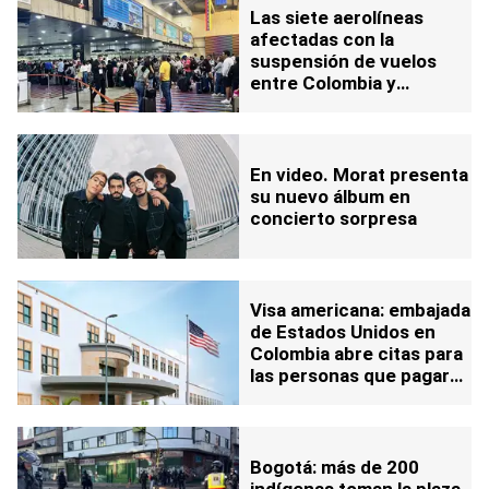
Las siete aerolíneas
afectadas con la
suspensión de vuelos
entre Colombia y
Venezuela: ¿Hasta qué
fecha?
En video. Morat presenta
su nuevo álbum en
concierto sorpresa
Visa americana: embajada
de Estados Unidos en
Colombia abre citas para
las personas que pagaron
su arancel consular hace
más de un año
Bogotá: más de 200
indígenas toman la plaza