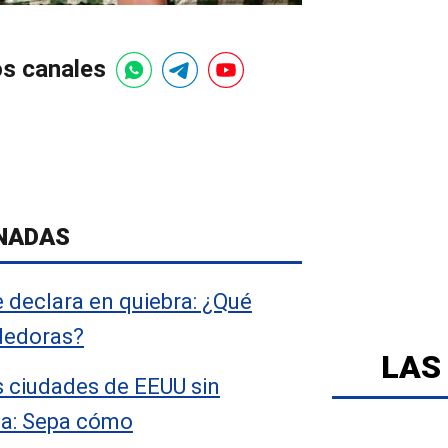
os canales
NADAS
 declara en quiebra: ¿Qué
dedoras?
LAS
s ciudades de EEUU sin
na: Sepa cómo