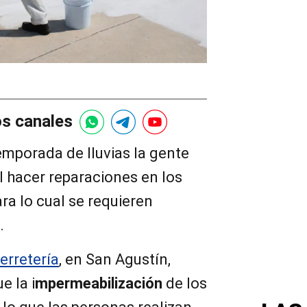
os canales
temporada de lluvias la gente
al hacer reparaciones en los
ra lo cual se requieren
.
erretería
, en San Agustín,
e la i
mpermeabilización
de los