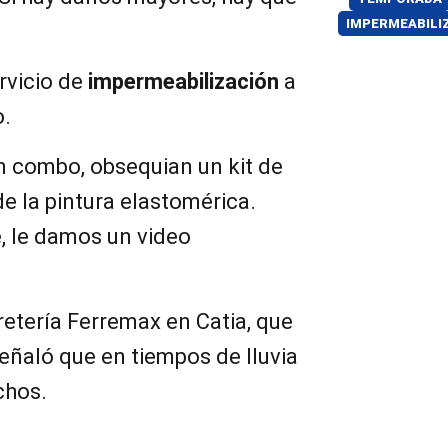
IMPERMEABILI
ervicio de
impermeabilización
a
o.
n combo, obsequian un kit de
de la pintura elastomérica.
, le damos un video
etería Ferremax en Catia, que
señaló que en tiempos de lluvia
chos.