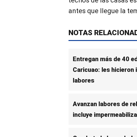
techos de las casas es
antes que llegue la te
NOTAS RELACIONA
Entregan más de 40 edi
Caricuao: les hicieron
labores
Avanzan labores de reh
incluye impermeabiliza