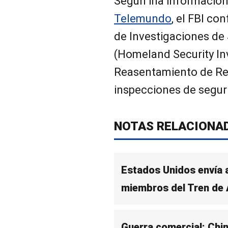
Según ina información
Telemundo
, el FBI co
de Investigaciones de
(Homeland Security Inv
Reasentamiento de Ref
inspecciones de segur
NOTAS RELACIONA
Estados Unidos envía 
miembros del Tren de
Guerra comercial: Chi