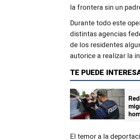
la frontera sin un padre
Durante todo este opera
distintas agencias fe
de los residentes algu
autorice a realizar la 
TE PUEDE INTERES
Red
mig
hom
El temor a la deportac